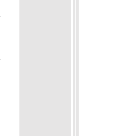
p）
p）