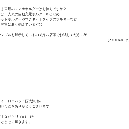
さま車用のスマホホルダーはお持ちですか？
では、人気の自動充電ホルダーをはじめ
レットホルダーやマグネットタイプのホルダーなど
え豊富に取り揃えています😊
サンプルも展示しているので是非店頭でお試しください💗
（2023/04/07u
もイエローハット西大津店を
用いただきありがとうございます！
手ながら4月3日(月)を
日とさせて頂きます。