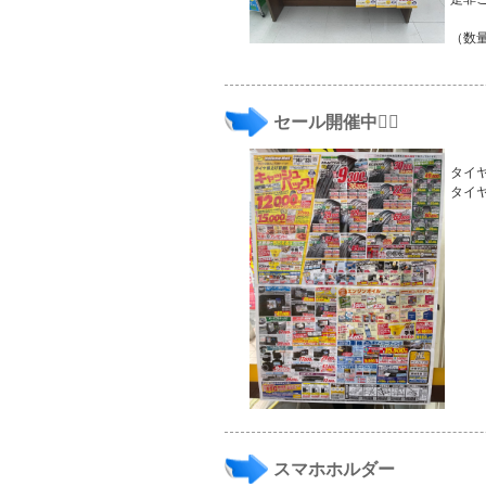
（数
セール開催中🏳️‍🌈
タイ
タイ
スマホホルダー