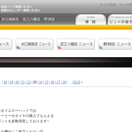
タイヤ交換・タイヤ預
■
水口城南店
■
近江八幡店
■
野洲店
 |
18
|
19
|
20
|
21
|
22
|
23
|
24
|
25
|
26
|
27
|
28
| …
OLD
＞
いまイエローハットでは
テーリーやタイヤの購入でもらえる
ゼントを多数用意しております✨
この機会にご来店ください😊