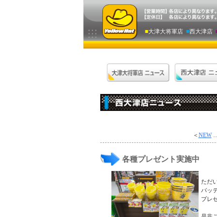
■
大津大将軍店
■
西大津店
＜
NEW
…
各種プレゼント実施中
ただ
バッ
プレ
是非