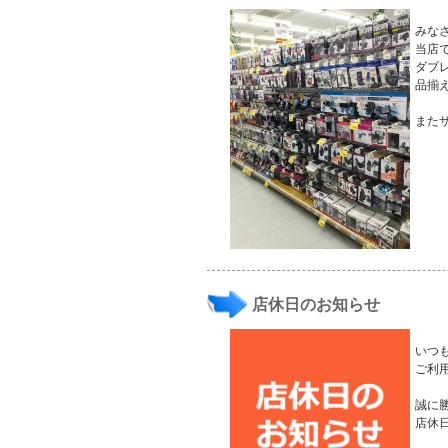
みな
当店
ダブ
品揃
また
店休日のお知らせ
いつ
ご利
誠に勝
店休