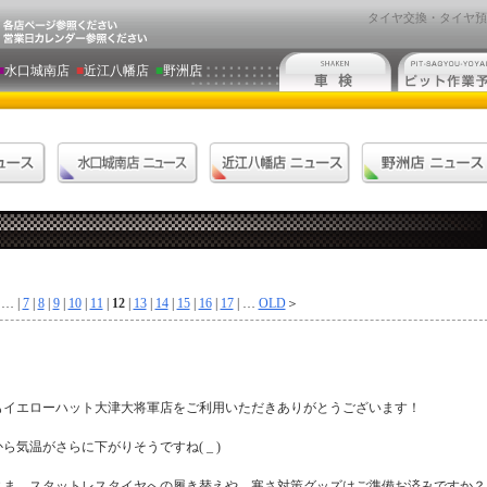
タイヤ交換・タイヤ預
■
水口城南店
■
近江八幡店
■
野洲店
… |
7
|
8
|
9
|
10
|
11
|
12
|
13
|
14
|
15
|
16
|
17
| …
OLD
＞
もイエローハット大津大将軍店をご利用いただきありがとうございます！
ら気温がさらに下がりそうですね( _ )
さま、スタットレスタイヤへの履き替えや、寒さ対策グッズはご準備お済みですか？