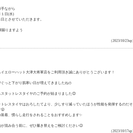
勝手ながら
１日(水)
休日とさせていただきます。
解賜りますよう
（2023/10/23u
もイエローハット大津大将軍店をご利用頂き誠にありがとうございます！
がぐっと下がり肌寒い日が増えてきましたね⛄
もスタットレスタイヤのご予約が始まりました😊
ットレスタイヤはおろしたてより、少しすり減っていたほうが性能を発揮するのだそ
😲
の装着、慣らし走行をされることをおすすめします✨
約が混み合う前に、ぜひ履き替えをご検討ください😉
（2023/10/17u