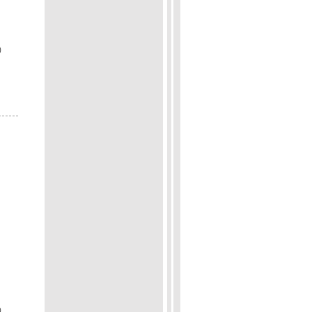
p）
p）