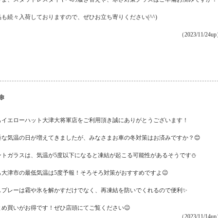
も続々入荷しておりますので、ぜひお立ち寄りください(^^)
（2023/11/24u
❄
もイエローハット大津大将軍店をご利用頂き誠にありがとうございます！
番な気温の日が増えてきましたが、みなさまお車の冬対策はお済みですか？😊
ントガラスは、気温が5度以下になると凍結が起こる可能性があるそうです⛄
も大津市の最低気温は5度予報！そろそろ対策がおすすめですよ😉
スプレーは霜や氷を解かすだけでなく、再凍結を防いでくれるので便利✨
とめ買いがお得です！ぜひ店頭にてご覧ください😉
（2023/11/14u