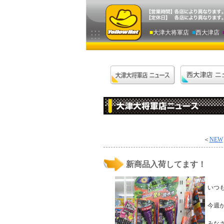
■
大津大将軍店
■
西大津店
＜
NEW
新商品入荷してます！
いつ
今週か
みな