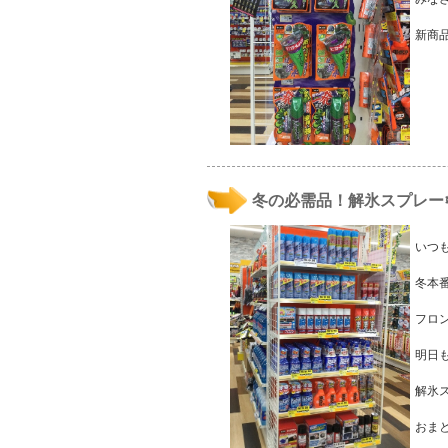
新商品
冬の必需品！解氷スプレー
いつ
冬本
フロ
明日
解氷
おま