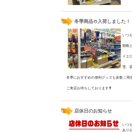
冬季商品⛄入荷しました！
いつ
朝晩
イエ
雪、
冬季におすすめの便利グッズも多数ご用意
ご来店お待ちしております❣
店休日のお知らせ
いつ
あり