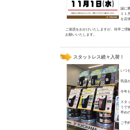
誠に
１１月
を店
ご迷惑をおかけいたしますが、何卒ご理
お願いいたします。
スタットレス続々入荷！
いつ
気温
今年
スタ
うです
早め
ご予