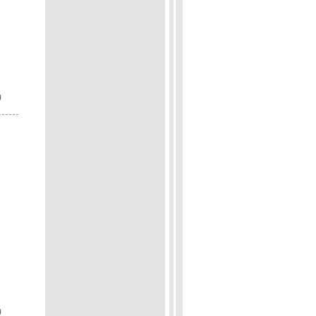
p）
p）